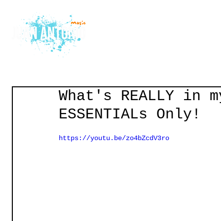
Home
Courses
Gu
What's REALLY in m
ESSENTIALs Only!
https://youtu.be/zo4bZcdV3ro